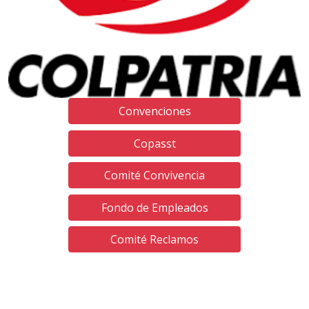
Convenciones
Copasst
Comité Convivencia
Fondo de Empleados
Comité Reclamos