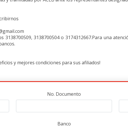
cribirnos
l@gmail.com
 3138700509, 3138700504 o 3174312667.Para una atención
bancos.
icios y mejores condiciones para sus afiliados!
No. Documento
Banco