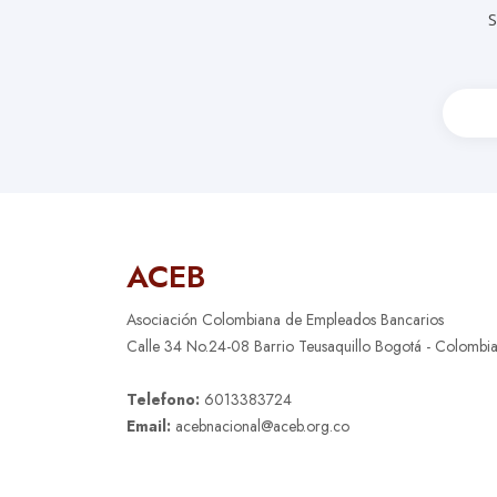
S
ACEB
Asociación Colombiana de Empleados Bancarios
Calle 34 No.24-08 Barrio Teusaquillo Bogotá - Colombi
Telefono:
6013383724
Email:
acebnacional@aceb.org.co