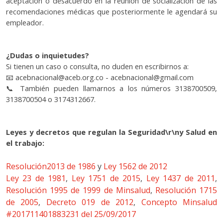
aceptación o desacuerdo en la reunión de socialización de las
recomendaciones médicas que posteriormente le agendará su
empleador.
¿Dudas o inquietudes?
Si tienen un caso o consulta, no duden en escribirnos a:
📧
acebnacional@aceb.org.co - acebnacional@gmail.com
📞
También pueden llamarnos a los números 3138700509,
3138700504 o 3174312667.
Leyes y decretos que regulan la Seguridad\r\ny Salud en
el trabajo:
Resolución2013 de 1986
y
Ley 1562 de 2012
Ley 23 de 1981
,
Ley 1751 de 2015
,
Ley 1437 de 2011
,
Resolución 1995 de 1999 de Minsalud
,
Resolución 1715
de 2005
,
Decreto 019 de 2012
,
Concepto Minsalud
#201711401883231 del 25/09/2017